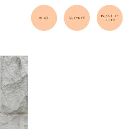
BOKA TID /
BLOGG
SALONGER
PRISER