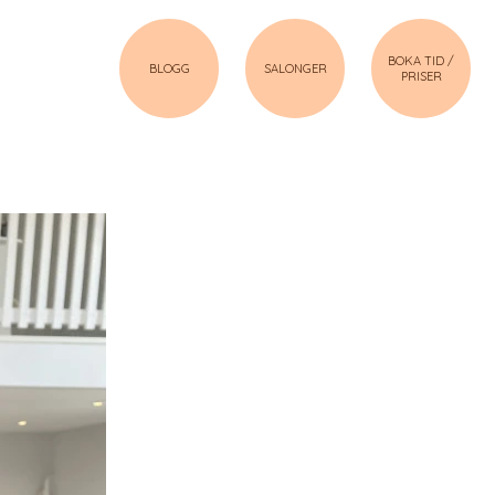
BOKA TID /
BLOGG
SALONGER
PRISER