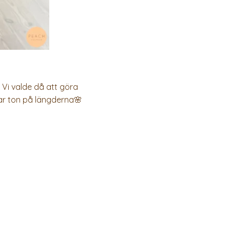
e. Vi valde då att göra
klar ton på längderna🌸