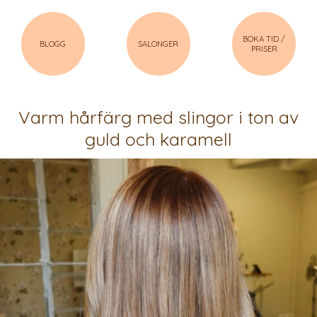
BOKA TID /
BLOGG
SALONGER
PRISER
Varm hårfärg med slingor i ton av
guld och karamell