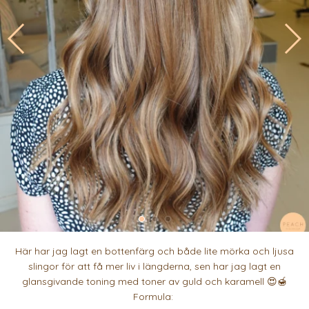
Här har jag lagt en bottenfärg och både lite mörka och ljusa
slingor för att få mer liv i längderna, sen har jag lagt en
glansgivande toning med toner av guld och karamell 😍🍯
Formula: