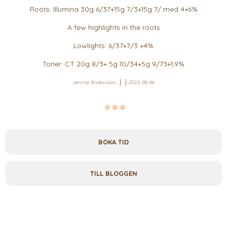
Roots: Illumina 30g 6/37+15g 7/3+15g 7/ med 4+6%
A few highlights in the roots
Lowlights: 6/37+7/3 +4%
Toner: CT 20g 8/3+ 5g 10/34+5g 9/73+1,9%
Jennie Andersson
2022-09-06
BOKA TID
TILL BLOGGEN