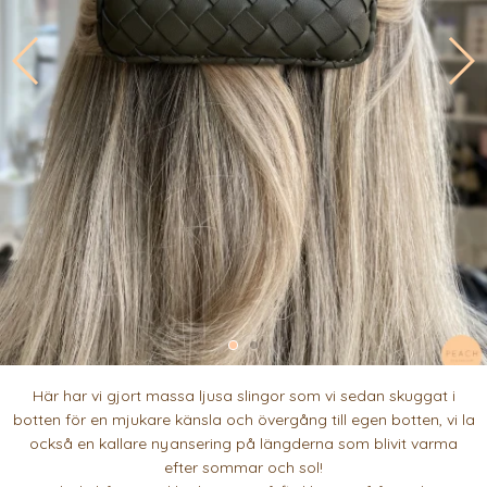
Här har vi gjort massa ljusa slingor som vi sedan skuggat i
botten för en mjukare känsla och övergång till egen botten, vi la
också en kallare nyansering på längderna som blivit varma
efter sommar och sol!