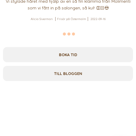
Vi stylade håret med hjälp av en så fin klämma från Molimenti
som vi fått in på salongen, så kul! 👏🏻😍
Alicia Siverman
Frisör på Östermalm
2022-09-16
BOKA TID
TILL BLOGGEN