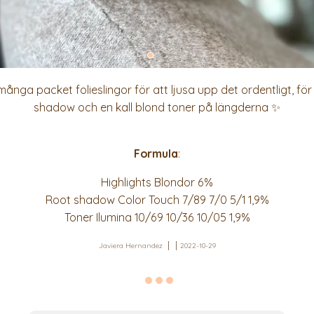
ånga packet folieslingor för att ljusa upp det ordentligt, fö
shadow och en kall blond toner på längderna ✨
Formula
:
Highlights Blondor 6%
Root shadow Color Touch 7/89 7/0 5/1 1,9%
Toner Ilumina 10/69 10/36 10/05 1,9%
Javiera Hernandez
2022-10-29