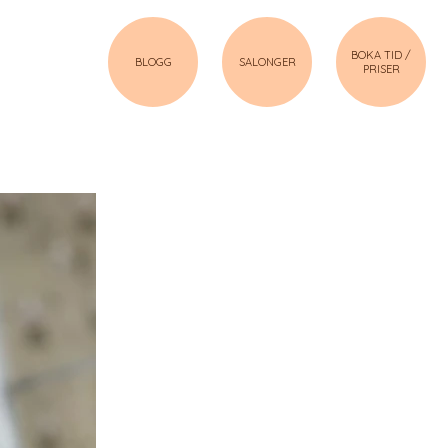
BOKA TID /
BLOGG
SALONGER
PRISER