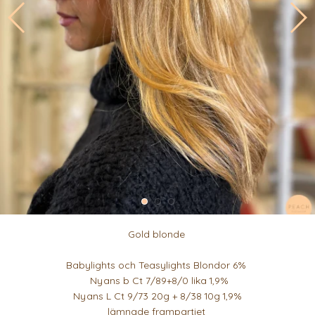
Gold blonde
Babylights och Teasylights Blondor 6%
Nyans b Ct 7/89+8/0 lika 1,9%
Nyans L Ct 9/73 20g + 8/38 10g 1,9%
lämnade frampartiet