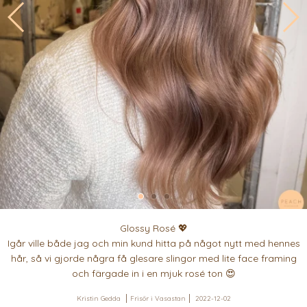
Glossy Rosé 💖
Igår ville både jag och min kund hitta på något nytt med hennes
hår, så vi gjorde några få glesare slingor med lite face framing
och färgade in i en mjuk rosé ton 😍
Kristin Gedda
Frisör i Vasastan
2022-12-02