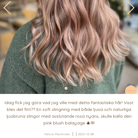
Idag fick jag göra vad jag ville med detta fantastiska hår! Visst
blev det fint?? En soft slingning med både ljusa och naturliga
ljusbruna slingor med avslutande rosa nyans, skulle kalla den
pink blush balayage 🎄🫶
Felicia Mankinen
2022-12-08