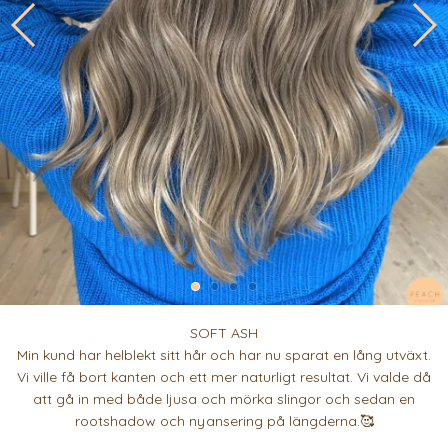
SOFT ASH
Min kund har helblekt sitt hår och har nu sparat en lång utväxt.
Vi ville få bort kanten och ett mer naturligt resultat. Vi valde då
att gå in med både ljusa och mörka slingor och sedan en
rootshadow och nyansering på längderna.🥰