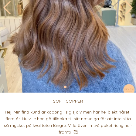
SOFT COPPER
Hej! Min fina kund är kopprig i sig själv men har hel blekt håret i
flera år. Nu ville hon gå tillbaka till sitt naturliga för att inte slita
så mycket på kvaliteten längre. Vi la även in två paket richy hair
framtill.🥰