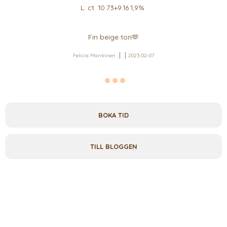
L: ct 10.73+9.16 1,9%
Fin beige ton🫶
Felicia Mankinen
2023-02-07
BOKA TID
TILL BLOGGEN