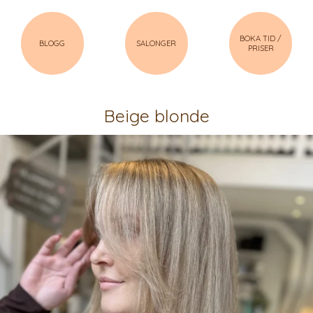
BOKA TID /
BLOGG
SALONGER
PRISER
Beige blonde