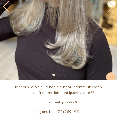
Här har vi gjort nu a härlig slingor i främst utväxten.
Höll oss på ett mellanblont ljushetsläge 🤍
Slingor Freelights 6-9%
Nyans b: ct 7.0+7.89 1,9%