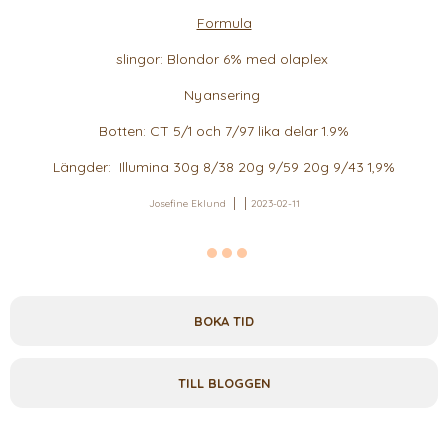
Formula
slingor: Blondor 6% med olaplex
Nyansering
Botten: CT 5/1 och 7/97 lika delar 1.9%
Längder: Illumina 30g 8/38 20g 9/59 20g 9/43 1,9%
Josefine Eklund
2023-02-11
BOKA TID
TILL BLOGGEN