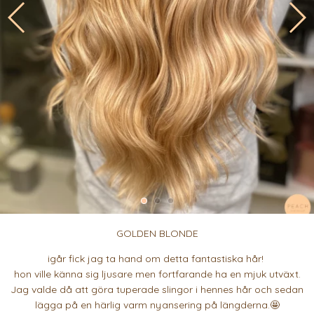
GOLDEN BLONDE
igår fick jag ta hand om detta fantastiska hår!
hon ville känna sig ljusare men fortfarande ha en mjuk utväxt.
Jag valde då att göra tuperade slingor i hennes hår och sedan
lägga på en härlig varm nyansering på längderna.🤩