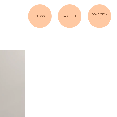
BOKA TID /
BLOGG
SALONGER
PRISER