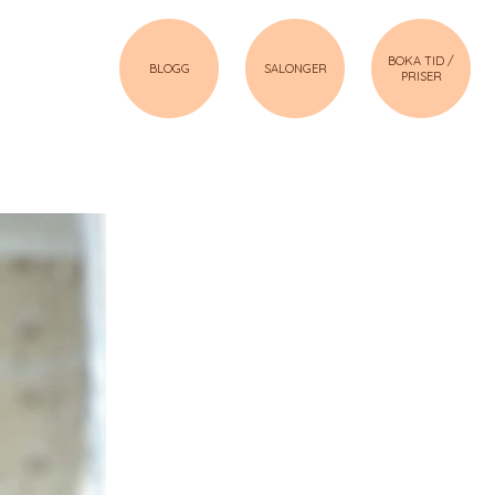
BOKA TID /
BLOGG
SALONGER
PRISER