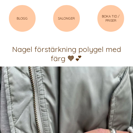
BOKA TID /
BLOGG
SALONGER
PRISER
Nagel förstärkning polygel med
färg 🧡💕