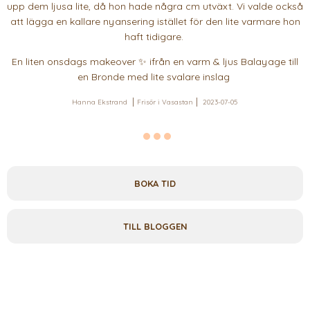
upp dem ljusa lite, då hon hade några cm utväxt. Vi valde också
att lägga en kallare nyansering istället för den lite varmare hon
haft tidigare.
En liten onsdags makeover ✨ ifrån en varm & ljus Balayage till
en Bronde med lite svalare inslag
Hanna Ekstrand
Frisör i Vasastan
2023-07-05
BOKA TID
TILL BLOGGEN