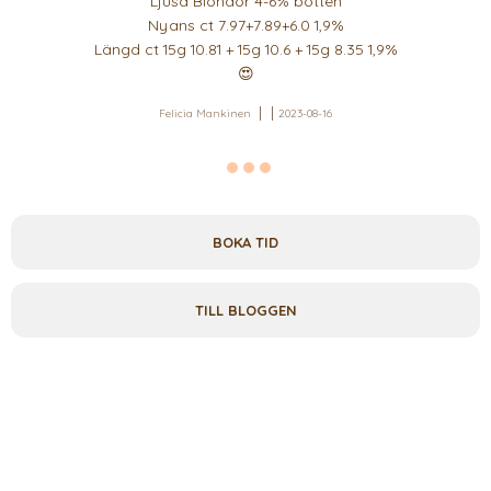
Ljusa Blondor 4-6% botten
Nyans ct 7.97+7.89+6.0 1,9%
Längd ct 15g 10.81 + 15g 10.6 + 15g 8.35 1,9%
😍
Felicia Mankinen
2023-08-16
BOKA TID
TILL BLOGGEN