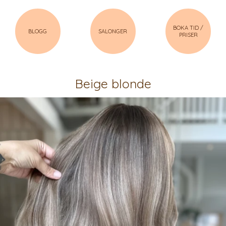
BOKA TID /
BLOGG
SALONGER
PRISER
Beige blonde