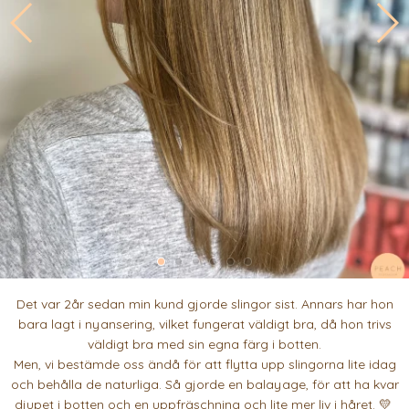
Det var 2år sedan min kund gjorde slingor sist. Annars har hon
bara lagt i nyansering, vilket fungerat väldigt bra, då hon trivs
väldigt bra med sin egna färg i botten.
Men, vi bestämde oss ändå för att flytta upp slingorna lite idag
och behålla de naturliga. Så gjorde en balayage, för att ha kvar
djupet i botten och en uppfräschning och lite mer liv i håret. 💛