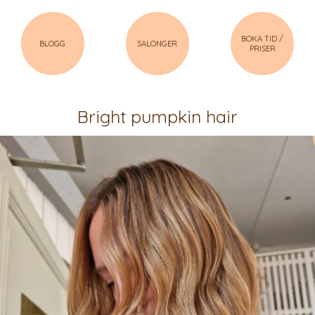
BOKA TID /
BLOGG
SALONGER
PRISER
Bright pumpkin hair