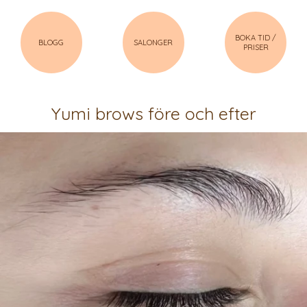
BOKA TID /
BLOGG
SALONGER
PRISER
Yumi brows före och efter