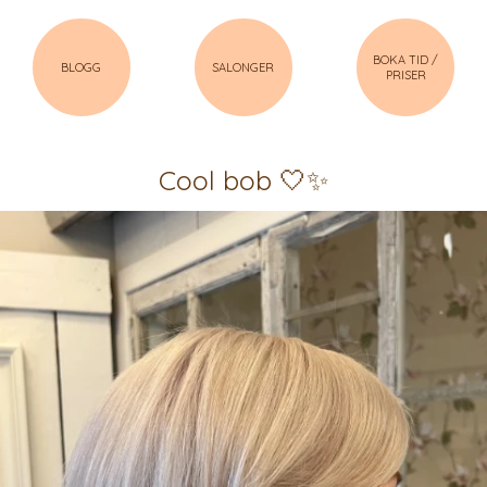
BOKA TID /
BLOGG
SALONGER
PRISER
Cool bob 🤍✨