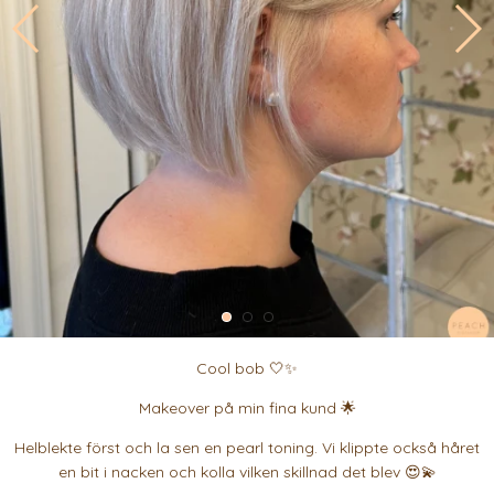
Cool bob 🤍✨
Makeover på min fina kund 🌟
Helblekte först och la sen en pearl toning. Vi klippte också håret
en bit i nacken och kolla vilken skillnad det blev 😍💫