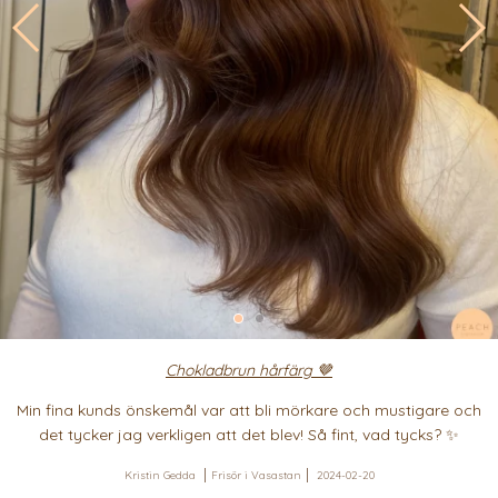
Chokladbrun hårfärg 🤎
Min fina kunds önskemål var att bli mörkare och mustigare och
det tycker jag verkligen att det blev! Så fint, vad tycks? ✨
Kristin Gedda
Frisör i Vasastan
2024-02-20