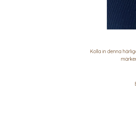
Kolla in denna härli
märker