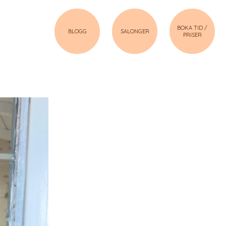
BOKA TID /
BLOGG
SALONGER
PRISER