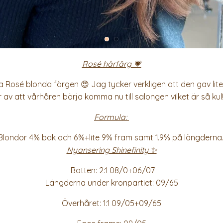
Rosé hårfärg 💗
ga Rosé blonda färgen 😍 Jag tycker verkligen att den gav li
 av att vårhåren börja komma nu till salongen vilket är så kul
Formula:
Blondor 4% bak och 6%+lite 9% fram samt 1.9% på längderna
Nyansering Shinefinity ✨
Botten: 2:1 08/0+06/07
Längderna under kronpartiet: 09/65
Överhåret: 1:1 09/05+09/65