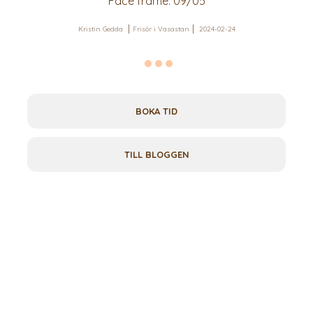
Face frame: 09/05
Kristin Gedda
Frisör i Vasastan
2024-02-24
BOKA TID
TILL BLOGGEN