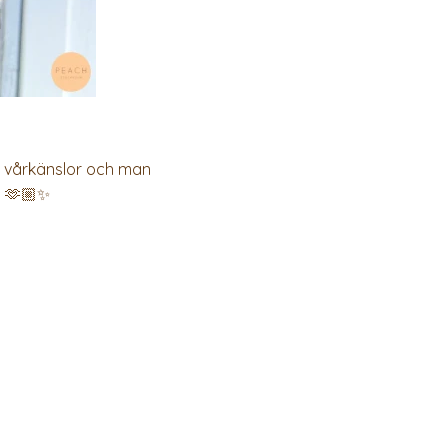
te vårkänslor och man
! 🫶🏼✨
.