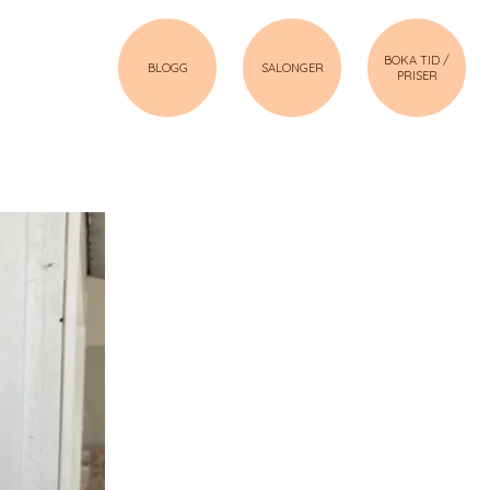
BOKA TID /
BLOGG
SALONGER
PRISER