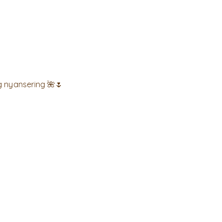
g nyansering 🌺🌷