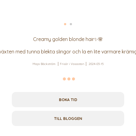
Creamy golden blonde hair✨🌸
äxten med tunna blekta slingor och la en lite varmare krämi
Maja Bäckström
Frisör i Vasastan
2024-03-15
BOKA TID
TILL BLOGGEN