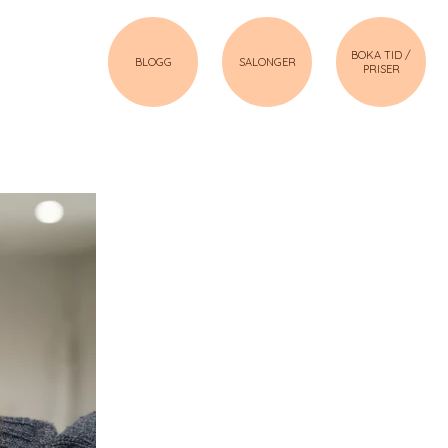
BOKA TID /
BLOGG
SALONGER
PRISER