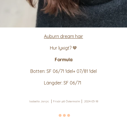
Auburn dream hair
Hur lyxigt? 🤎
Formula
Botten: SF 06/71 1del+ 07/81 1del
Längder: SF 06/71
Isabella Janjic
Frisör på Östermalm
2024-03-18