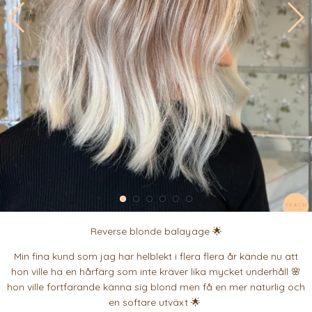
Reverse blonde balayage 🌟
Min fina kund som jag har helblekt i flera flera år kände nu att
hon ville ha en hårfärg som inte kräver lika mycket underhåll 🌸
hon ville fortfarande känna sig blond men få en mer naturlig och
en softare utväxt 🌟