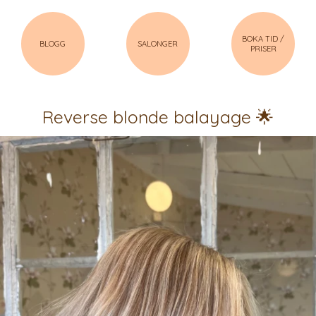
BOKA TID /
BLOGG
SALONGER
PRISER
Reverse blonde balayage 🌟