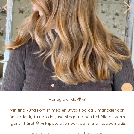
Honey blonde 🌟🌸
Min fina kund kom in med en utväxt på ca 6 månader och
önskade flytta upp de ljusa slingorna och behålla en varm
nyans i håret 🌼 vi klippte även bort det slitna i topparna 🙏