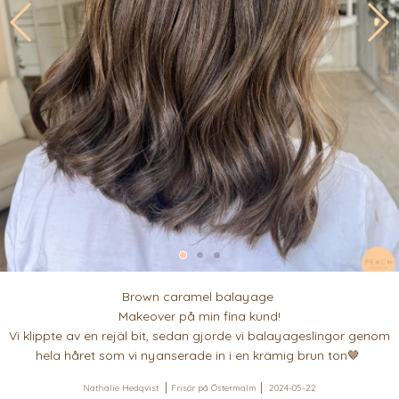
Brown caramel balayage
Makeover på min fina kund!
Vi klippte av en rejäl bit, sedan gjorde vi balayageslingor genom
hela håret som vi nyanserade in i en krämig brun ton🤎
Nathalie Hedqvist
Frisör på Östermalm
2024-05-22