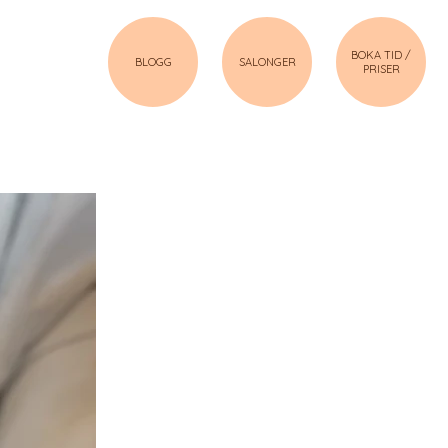
BOKA TID /
BLOGG
SALONGER
PRISER