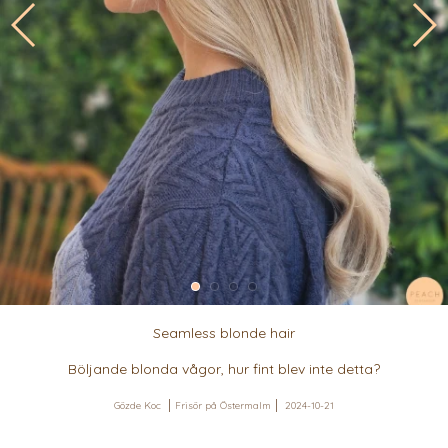
Seamless blonde hair
Böljande blonda vågor, hur fint blev inte detta?
Gözde Koc
Frisör på Östermalm
2024-10-21