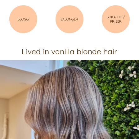
BOKA TID /
BLOGG
SALONGER
PRISER
Lived in vanilla blonde hair