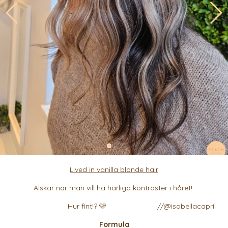
Lived in vanilla blonde hair
Älskar när man vill ha härliga kontraster i håret!
Hur fint!? 🩷 //
@isabellacaprii
Formula