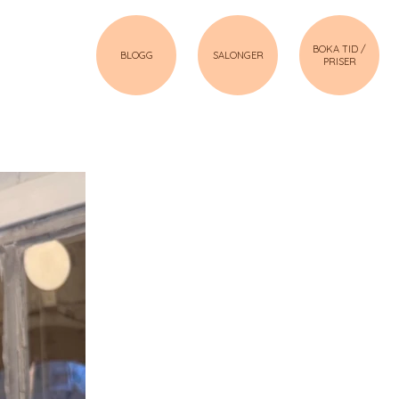
BOKA TID /
BLOGG
SALONGER
PRISER