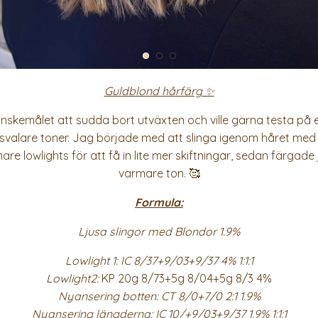
Guldblond hårfärg ✨
nskemålet att sudda bort utväxten och ville gärna testa på e
rt svalare toner. Jag började med att slinga igenom håret med
re lowlights för att få in lite mer skiftningar, sedan färgade j
varmare ton. 🥰
Formula:
Ljusa slingor med Blondor 1.9%
Lowlight 1: IC 8/37+9/03+9/37 4% 1:1:1
Lowlight
2:
KP 20g 8/73+5g 8/04+5g 8/3 4%
Nyansering botten: CT 8/0+7/0 2:1 1.9%
Nyansering längderna: IC 10/+9/03+9/37 1.9% 1:1:1