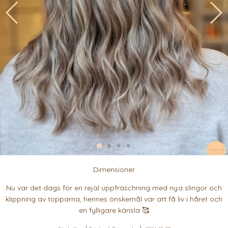
Dimensioner
Nu var det dags för en rejäl uppfräschning med nya slingor och
klippning av topparna, hennes önskemål var att få liv i håret och
en fylligare känsla 🥰