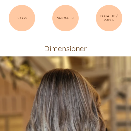
BOKA TID /
BLOGG
SALONGER
PRISER
Dimensioner