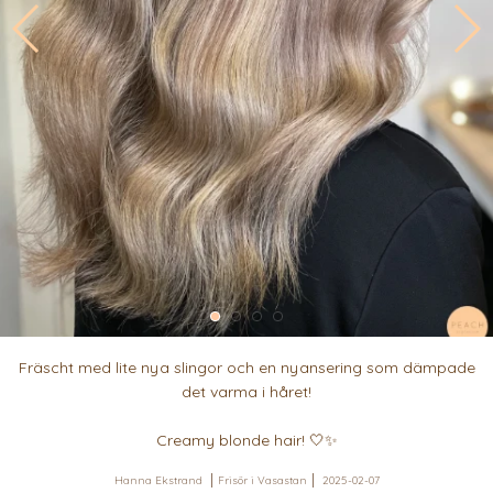
Fräscht med lite nya slingor och en nyansering som dämpade
det varma i håret!
Creamy blonde hair! 🤍✨
Hanna Ekstrand
Frisör i Vasastan
2025-02-07