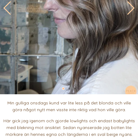
Min gulliga onsdags kund var lite less på det blonda och ville
göra något nytt men visste inte riktig vad hon ville göra.
Här gick jag igenom och gjorde lowlights och endast babylights
med blekning mot ansiktet. Sedan nyanserade jag botten lite
mörkare än hennes egna och längderna i en sval beige nyans.