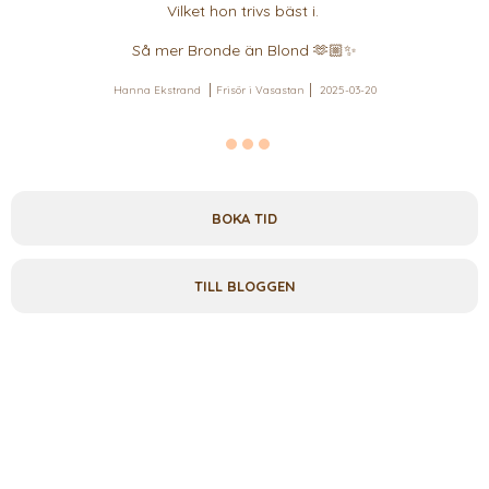
Vilket hon trivs bäst i.
Så mer Bronde än Blond 🫶🏼✨️
Hanna Ekstrand
Frisör i Vasastan
2025-03-20
BOKA TID
TILL BLOGGEN