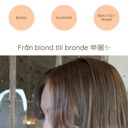
BOKA TID /
BLOGG
SALONGER
PRISER
Från blond till bronde 🫶🏼✨️