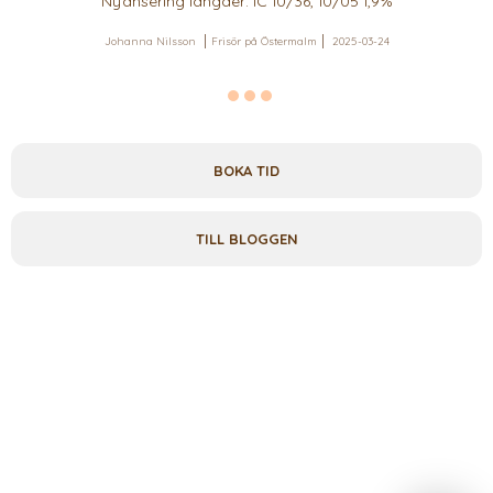
Nyansering längder: IC 10/36, 10/05 1,9%
Johanna Nilsson
Frisör på Östermalm
2025-03-24
BOKA TID
TILL BLOGGEN