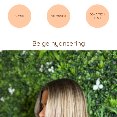
BOKA TID /
BLOGG
SALONGER
PRISER
Beige nyansering