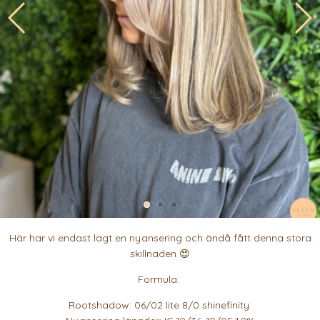
Här har vi endast lagt en nyansering och ändå fått denna stora
skillnaden 😍
Formula:
Rootshadow: 06/02 lite 8/0 shinefinity