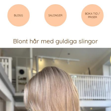
BOKA TID /
BLOGG
SALONGER
PRISER
Blont hår med guldiga slingor