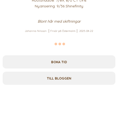
Rootshadow: 7/89, 8/0 CT 1,9%
Nyansering: 9/36 Shinefinity
Blont hår med skiftningar
Johanna Nilsson
Frisör på Östermalm
2025-04-22
BOKA TID
TILL BLOGGEN