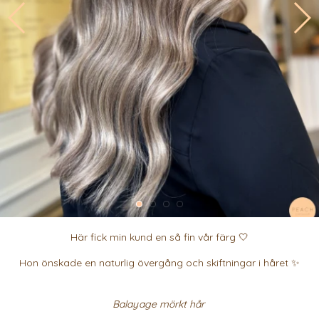
Här fick min kund en så fin vår färg 🤍
Hon önskade en naturlig övergång och skiftningar i håret ✨
Balayage mörkt hår