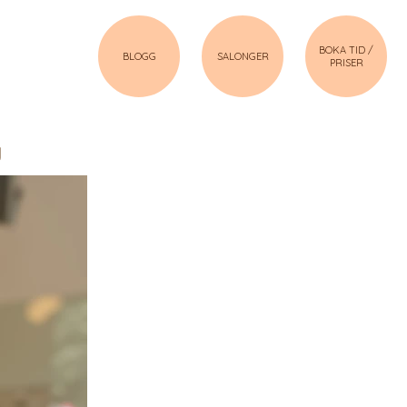
BOKA TID /
BLOGG
SALONGER
PRISER
g