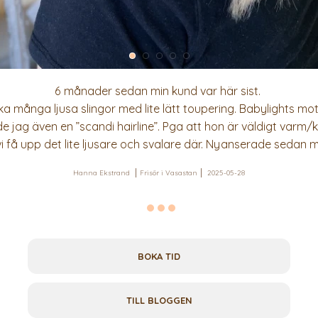
6 månader sedan min kund var här sist.
a många ljusa slingor med lite lätt toupering. Babylights mot
jag även en ”scandi hairline”. Pga att hon är väldigt varm/kop
l vi få upp det lite ljusare och svalare där. Nyanserade sedan
Hanna Ekstrand
Frisör i Vasastan
2025-05-28
BOKA TID
TILL BLOGGEN