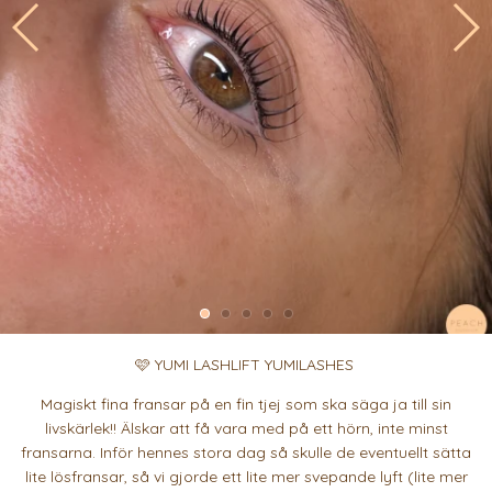
🩷 YUMI LASHLIFT YUMILASHES
Magiskt fina fransar på en fin tjej som ska säga ja till sin
livskärlek!! Älskar att få vara med på ett hörn, inte minst
fransarna. Inför hennes stora dag så skulle de eventuellt sätta
lite lösfransar, så vi gjorde ett lite mer svepande lyft (lite mer