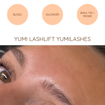
BOKA TID /
BLOGG
SALONGER
PRISER
YUMI LASHLIFT YUMILASHES