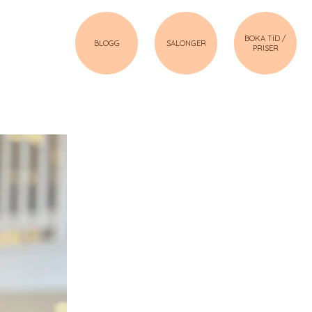
BOKA TID /
BLOGG
SALONGER
PRISER