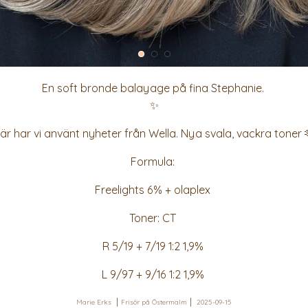
En soft bronde balayage på fina Stephanie.
✨
är har vi använt nyheter från Wella. Nya svala, vackra toner 
Formula:
Freelights 6% + olaplex
Toner: CT
R 5/19 + 7/19 1:2 1,9%
L 9/97 + 9/16 1:2 1,9%
Marie Erks
Frisör på Östermalm
2025-09-15