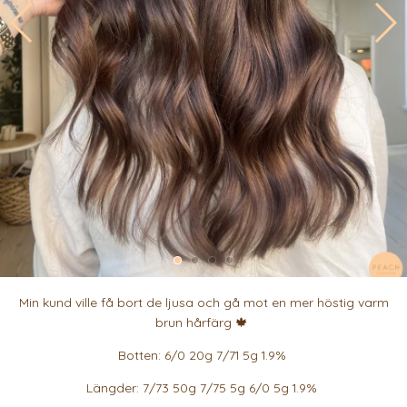
Min kund ville få bort de ljusa och gå mot en mer höstig varm
brun hårfärg 🍁
Botten: 6/0 20g 7/71 5g 1.9%
Längder: 7/73 50g 7/75 5g 6/0 5g 1.9%