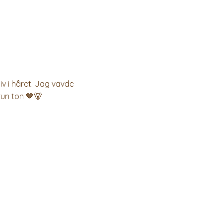
iv i håret. Jag vävde
run ton 🤎🐻