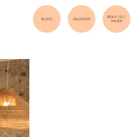
BOKA TID /
BLOGG
SALONGER
PRISER