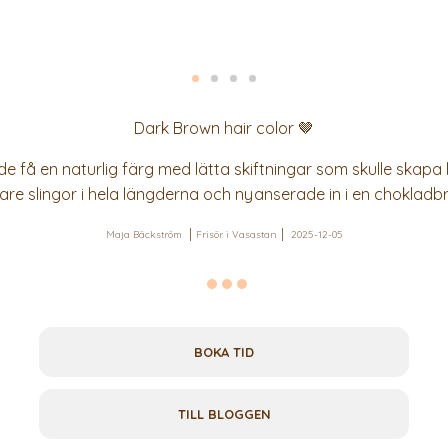
Dark Brown hair color 🤎
e få en naturlig färg med lätta skiftningar som skulle skapa l
are slingor i hela längderna och nyanserade in i en chokladb
Maja Bäckström
Frisör i Vasastan
2025-12-05
BOKA TID
TILL BLOGGEN