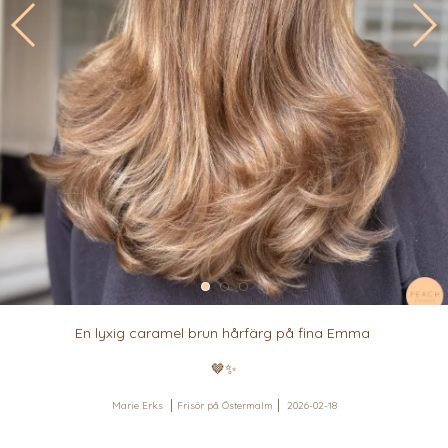
En lyxig caramel brun hårfärg på fina Emma
🤎✨
Marie Erks
Frisör på Östermalm
2026-02-18