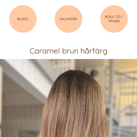
BOKA TID /
BLOGG
SALONGER
PRISER
Caramel brun hårfärg