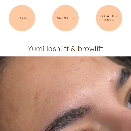
BOKA TID /
BLOGG
SALONGER
PRISER
Yumi lashlift & browlift