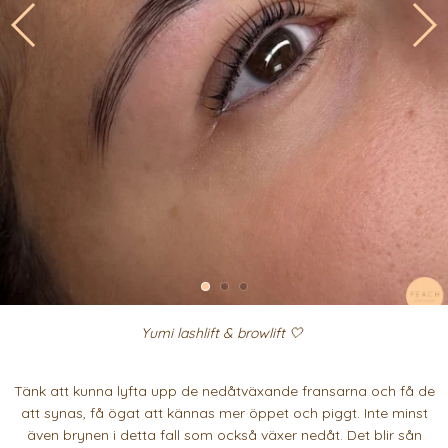
Yumi lashlift & browlift 🤍
Tänk att kunna lyfta upp de nedåtväxande fransarna och få de
att synas, få ögat att kännas mer öppet och piggt. Inte minst
även brynen i detta fall som också växer nedåt. Det blir sån