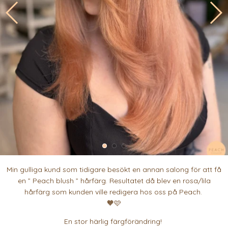
Min gulliga kund som tidigare besökt en annan salong för att få
en ” Peach blush ” hårfärg. Resultatet då blev en rosa/lila
hårfärg som kunden ville redigera hos oss på Peach.
🧡🩷
En stor härlig färgförändring!