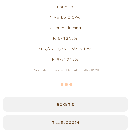
Formula:
1. Malibu C CPR
2. Toner: Illumina
R- 5/ 1:2 1,9%
M- 7/75 + 7/35 + 9/7 1:2 1,9%
E- 9/7 1:2 1,9%
Marie Erks
Frisör på Östermalm
2026-04-20
BOKA TID
TILL BLOGGEN