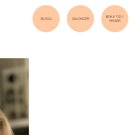
BOKA TID /
BLOGG
SALONGER
PRISER