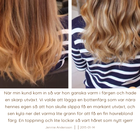
När min kund kom in så var hon ganska varm i färgen och hade
en skarp utväxt. Vi valde att lägga en bottenfärg som var nära
hennes egen så att hon skulle slippa få en markant utväxt, och
sen kyla ner det varma lite grann för att få en fin havreblond
färg. En toppning och lite lockar så vart håret som nytt igen!
Jennie Andersson
2015-01-14