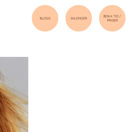
BOKA TID /
BLOGG
SALONGER
PRISER