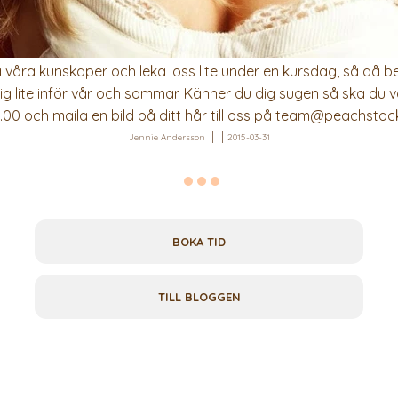
 våra kunskaper och leka loss lite under en kursdag, så då b
ig lite inför vår och sommar. Känner du dig sugen så ska du v
13.00 och maila en bild på ditt hår till oss på team@peachstoc
Jennie Andersson
2015-03-31
BOKA TID
TILL BLOGGEN