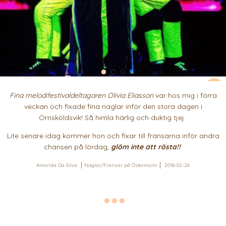
Fina melodifestivaldeltagaren Olivia Eliasson
var hos mig i förra
veckan och fixade fina naglar inför den stora dagen i
Örnsköldsvik! Så himla härlig och duktig tjej.
Lite senare idag kommer hon och fixar till fransarna inför andra
chansen på lördag,
glöm inte att rösta!!
Amanda Da Silva
Naglar/Fransar på Östermalm
2018-02-26