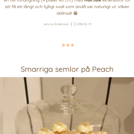
en full förlängning (4 paket 40 cm) med
Hairtalk
extensions för
att få ett långt och fylligt svall som ändå ser naturligt ut. Vilken
skillnad! 😁
Jennie Andersson
2018-02-13
Smarriga semlor på Peach