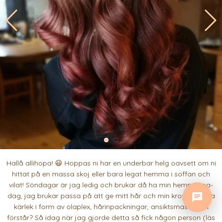
Hallå allihopa! 😃 Hoppas ni har en underbar helg oavsett om ni
hittat på en massa skoj eller bara legat hemma i soffan och
vilat! Söndagar är jag ledig och brukar då ha min hemmaspa-
dag, jag brukar passa på att ge mitt hår och min kropp massa
kärlek i form av olaplex, hårinpackningar, ansiktsmask ja, ni
förstår? Så idag när jag gjorde detta så fick någon person (läs