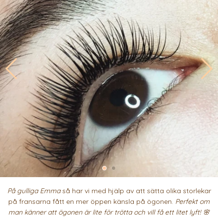
På gulliga Emma
så har vi med hjälp av att sätta olika storlekar
på fransarna fått en mer öppen känsla på ögonen.
Perfekt om
man känner att ögonen är lite för trötta och vill få ett litet lyft! 🌸