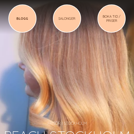
BOKA TID /
BLOGG
SALONGER
PRISER
FRISÖR I STOCKHOLM