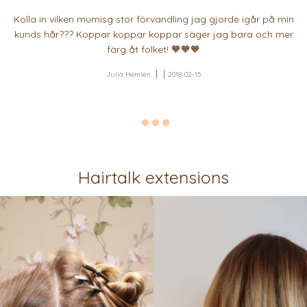
Kolla in vilken mumisg stor förvandling jag gjorde igår på min
kunds hår??? Koppar koppar koppar säger jag bara och mer
färg åt folket! 🧡🧡🧡
Julia Hemlén
2018-02-15
Hairtalk extensions