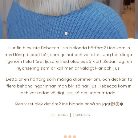
Hur fin blev inte Rebecca i sin isblonda hårfärg? Hon kom in
med långt blondt hår, som gulnat och var slitet. Jag har slingat
igenom hela håret ljusare med olaplex så klart. Sedan lagt en
nyansering som är kall men är väldigt klar och ljus.
Detta är en hårfärg som många drömmer om, och det kan ta
flera behandlingar innan man blir så här ljus. Rebecca kom in
och var redan väldigt ljus, så det underlättade.
Men visst blev det fint? Ice blonde är så snyggt!🙌🏻❄️
Julia Hemlén
2018-02-17