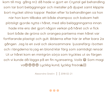
kom till mig gång nr2 då hade vi gjort en Crystal gel behandling
som tar bort beläggningar och metaller på djupet samt klippte
bort mycket slitna toppar. Redan efter 1a behandlingen sa hon
när hon kom tillbaka att både shampoo och balsam helt
plötsligt gjorde nytta i håret, med alla beläggningarna innan
hade inte ens det gjort någon verkan på håret och vi fick
bort både de gröna och orangea partierna men håret var
fortfarande plastigt och gult. Bilderna efter här är efter bara 2a
gången. Jag la en sval och skonsammare ljusarefärg i botten
och i längderna la jag en blond klar färg som samtidigt rensar.
Ut ur håret kom en mintgrön sörja som trycktes ut av färgen
och vi kunde då lägga på en fin nyansering, Voilà 😃 Som magi
va😍😍😍😍 Lycklig kund, lycklig frisör🙏🏻
Alexandra Gradin
2018-02-21