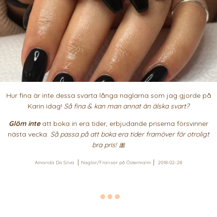
Hur fina är inte dessa svarta långa naglarna som jag gjorde på
Karin idag!
Så fina & kan man annat än älska svart?
Glöm inte
att boka in era tider, erbjudande priserna försvinner
nästa vecka.
Så passa på att boka era tider framöver för otroligt
bra pris! 🎀
Amanda Da Silva
Naglar/Fransar på Östermalm
2018-02-28