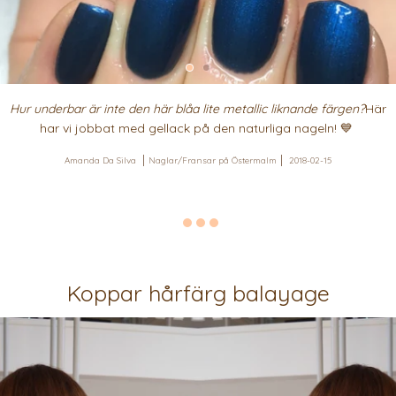
Hur underbar är inte den här blåa lite metallic liknande
färgen?
Här
har vi jobbat med gellack på den naturliga nageln! 💙
Amanda Da Silva
Naglar/Fransar på Östermalm
2018-02-15
Koppar hårfärg balayage