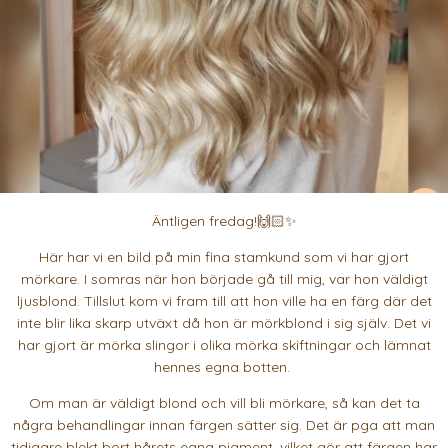
Äntligen fredag!🙌🏻✨
Här har vi en bild på min fina stamkund som vi har gjort
mörkare. I somras när hon började gå till mig, var hon väldigt
ljusblond. Tillslut kom vi fram till att hon ville ha en färg där det
inte blir lika skarp utväxt då hon är mörkblond i sig själv. Det vi
har gjort är mörka slingor i olika mörka skiftningar och lämnat
hennes egna botten.
Om man är väldigt blond och vill bli mörkare, så kan det ta
några behandlingar innan färgen sätter sig. Det är pga att man
tidigare blekt bort hårets egna pigment, vilket gör att färgen har